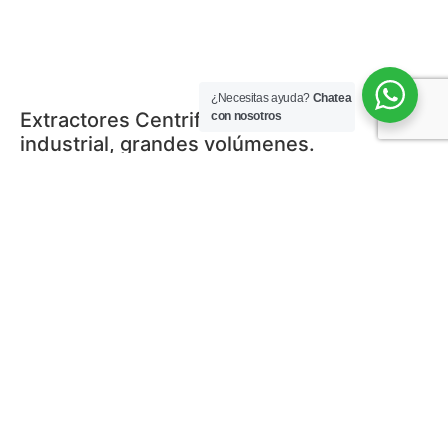
¿Necesitas ayuda?
Chatea
Extractores Centrifugos para uso
con nosotros
industrial, grandes volúmenes.
Aplicación de extracción de monóxido,
Escalera presurizada, extracción e
inyección de aire a túneles o sótanos, etc.
Desde 2000m3/hr a 80m3/h
Fabricación de Ducteria en Fierro.
Galvanizado o Acero inoxidable,
estructuras en ángulos, plancha LAC-LAF.
Filtros de aire, fltro de Bolsa (60%),